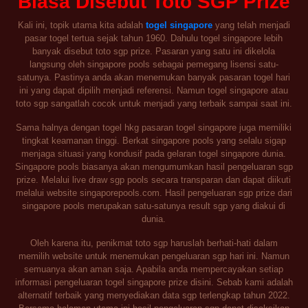
Biasa Disebut Toto SGP Prize
Kali ini, topik utama kita adalah
togel singapore
yang telah menjadi
pasar togel tertua sejak tahun 1960. Dahulu togel singapore lebih
banyak disebut toto sgp prize. Pasaran yang satu ini dikelola
langsung oleh singapore pools sebagai pemegang lisensi satu-
satunya. Pastinya anda akan menemukan banyak pasaran togel hari
ini yang dapat dipilih menjadi referensi. Namun togel singapore atau
toto sgp sangatlah cocok untuk menjadi yang terbaik sampai saat ini.
Sama halnya dengan togel hkg pasaran togel singapore juga memiliki
tingkat keamanan tinggi. Berkat singapore pools yang selalu sigap
menjaga situasi yang kondusif pada gelaran togel singapore dunia.
Singapore pools biasanya akan mengumumkan hasil pengeluaran sgp
prize. Melalui live draw sgp pools secara transparan dan dapat diikuti
melalui website singaporepools.com. Hasil pengeluaran sgp prize dari
singapore pools merupakan satu-satunya result sgp yang diakui di
dunia.
Oleh karena itu, penikmat toto sgp haruslah berhati-hati dalam
memilih website untuk menemukan pengeluaran sgp hari ini. Namun
semuanya akan aman saja. Apabila anda mempercayakan setiap
informasi pengeluaran togel singapore prize disini. Sebab kami adalah
alternatif terbaik yang menyediakan data sgp terlengkap tahun 2022.