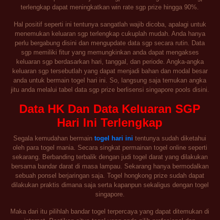
terlengkap dapat meningkatkan win rate sgp prize hingga 90%.
Hal positif seperti ini tentunya sangatlah wajib dicoba, apalagi untuk
menemukan keluaran sgp terlengkap cukuplah mudah. Anda hanya
perlu bergabung disini dan mengupdate data sgp secara rutin. Data
sgp memiliki fitur yang memungkinkan anda dapat mengakses
keluaran sgp berdasarkan hari, tanggal, dan periode. Angka-angka
keluaran sgp tersebutlah yang dapat menjadi bahan dan modal besar
anda untuk bermain togel hari ini. So, langsung saja temukan angka
jitu anda melalui tabel data sgp prize berlisensi singapore pools disini.
Data HK Dan Data Keluaran SGP
Hari Ini Terlengkap
Segala kemudahan bermain
togel hari ini
tentunya sudah diketahui
oleh para togel mania. Secara singkat permainan togel online seperti
sekarang. Berbanding terbalik dengan judi togel darat yang dilakukan
bersama bandar darat di masa lampau. Sekarang hanya bermodalkan
sebuah ponsel berjaringan saja. Togel hongkong prize sudah dapat
dilakukan praktis dimana saja serta kapanpun sekaligus dengan togel
singapore.
Maka dari itu pilihlah bandar togel terpercaya yang dapat ditemukan di